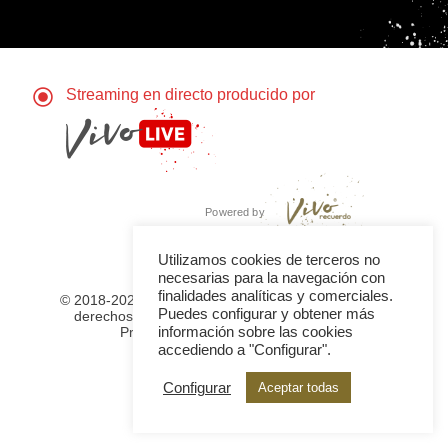
Streaming en directo producido por
Powered by
Utilizamos cookies de terceros no
necesarias para la navegación con
finalidades analíticas y comerciales.
© 2018-2023. Copyright Vivo Recuerdo®. Todos los
Puedes configurar y obtener más
derechos reservados. |
Aviso Legal
|
Política de
información sobre las cookies
Privacidad
|
Política de Cookies
|
accediendo a "Configurar".
Configurar
Aceptar todas